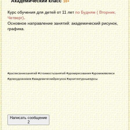
Академический класс
10+
Курс обучения для детей от 11 лет
по Будням ( Вторник,
Четверг)
.
Основное направление занятий: академический рисунок,
графика.
#расписаниезанятий #стоимостьзанятий #урокирисования #урокиживописи
#домхудожников #академическийрисунок #архитектурныекурсы
Написать сообщение
2