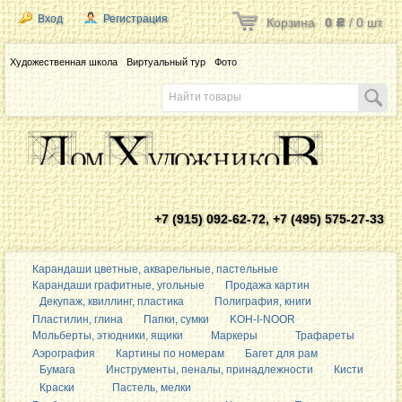
Вход
Регистрация
Корзина
0
/
0
шт.
Р
Художественная школа
Виртуальный тур
Фото
+7 (915) 092-62-72, +7 (495) 575-27-33
Карандаши цветные, акварельные, пастельные
Карандаши графитные, угольные
Продажа картин
Декупаж, квиллинг, пластика
Полиграфия, книги
Пластилин, глина
Папки, сумки
KOH-I-NOOR
Мольберты, этюдники, ящики
Маркеры
Трафареты
Аэрография
Картины по номерам
Багет для рам
Бумага
Инструменты, пеналы, принадлежности
Кисти
Краски
Пастель, мелки